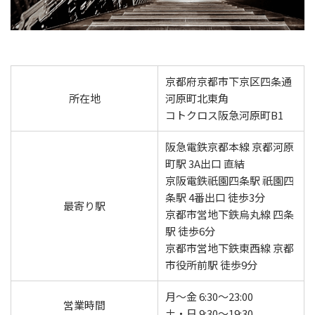
京都府京都市下京区四条通
所在地
河原町北東角
コトクロス阪急河原町B1
阪急電鉄京都本線 京都河原
町駅 3A出口 直結
京阪電鉄祇園四条駅 祇園四
条駅 4番出口 徒歩3分
最寄り駅
京都市営地下鉄烏丸線 四条
駅 徒歩6分
京都市営地下鉄東西線 京都
市役所前駅 徒歩9分
月～金 6:30～23:00
営業時間
土・日 9:30～19:30