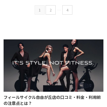
現在会費0円トライアルを実施中
現在会費0円トライアルを実施中
1
2
…
4
です。 45日間無料で利用できる
です。 45日間無料で利用できる
ので、お早めにご利用ください！
ので、お早めにご利用ください！
無料トライアル実施中！ FEEL
無料トライアル実施中！ FEEL
CYCLE公式サイト フィールサイ
CYCLE公式サイト フィールサイ
クル五反田店の悪い口コミ・評
クル吉祥寺店の悪い口コミ・評
判・レビュー フィールサイクル
判・レビュー フィールサイクル
五反田店の利用者から寄せられた
吉祥寺店の利用者から寄せられた
口コミを詳細に分析し、良かった
口コミを詳細に分析し、良かった
点と悪かった点について ...
点と悪かった点について ...
フィールサイクル自由が丘店の口コミ・料金・利用前
の注意点とは？