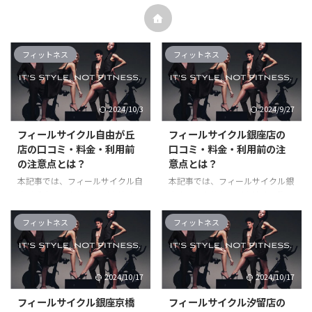
フィットネス
フィットネス
2024/10/3
2024/9/27
フィールサイクル自由が丘
フィールサイクル銀座店の
店の口コミ・料金・利用前
口コミ・料金・利用前の注
の注意点とは？
意点とは？
本記事では、フィールサイクル自
本記事では、フィールサイクル銀
由が丘店でエクササイズを始める
座店でエクササイズを始める際に
際に役立つ情報を網羅。 利用者
役立つ情報を網羅。 利用者のレ
のレビューやメリット・デメリッ
ビューやメリット・デメリット、
フィットネス
フィットネス
ト、料金プラン、アクセス方法、
料金プラン、アクセス方法、予約
予約の手順など、知っておくべき
の手順など、知っておくべきポイ
ポイントを詳しく解説します フ
ントを詳しく解説します フィー
2024/10/17
2024/10/17
ィールサイクルでは、現在会費0
ルサイクルでは、現在会費0円ト
円トライアルを実施中です。 45
ライアルを実施中です。 45日間
フィールサイクル銀座京橋
フィールサイクル汐留店の
日間無料で利用できるので、お早
無料で利用できるので、お早めに