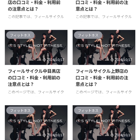
店の口コミ・料金・利用前
口コミ・料金・利用前の注
めにご利用ください！ 無料トラ
ご利用ください！ 無料トライア
の注意点とは？
意点とは？
イアル実施中！ FEEL CYCLE公式
ル実施中！ FEEL CYCLE公式サイ
サイト フィールサイクル自由が
ト フィールサイクル銀座店の悪
この記事では、フィールサイクル
この記事では、フィールサイクル
丘店の悪い口コミ・評判・レビュ
い口コミ・評判・レビュー フィ
銀座京橋店でトレーニングを始め
汐留店でトレーニングを始める前
ー フィールサイクル自由が丘店
ールサイクル銀座店の利用者から
る前に知っておくべきポイント、
に知っておくべきポイント、実際
の利用者から寄せられた口コミを
寄せられた口コミを詳細に分析
実際の利用者の評価、利点と欠
の利用者の評価、利点と欠点、料
フィットネス
フィットネス
詳細に分析し、良か ...
し、良かった点と悪か ...
点、料金設定、店舗へのアクセス
金設定、店舗へのアクセス方法、
方法、予約の流れなどについて詳
予約の流れなどについて詳しく説
しく説明しています。 フィール
明しています。 フィールサイク
2024/10/17
2024/10/17
サイクルでは、現在会費0円トラ
ルでは、現在会費0円トライアル
イアルを実施中です。 45日間無
を実施中です。 45日間無料で利
フィールサイクル中目黒店
フィールサイクル上野店の
料で利用できるので、お早めにご
用できるので、お早めにご利用く
の口コミ・料金・利用前の
口コミ・料金・利用前の注
利用ください！ 無料トライアル
ださい！ 無料トライアル実施
注意点とは？
意点とは？
実施中！ FEEL CYCLE公式サイト
中！ FEEL CYCLE公式サイト フィ
フィールサイクル銀座京橋店の悪
ールサイクル汐留店の悪い口コ
このページでは、フィールサイク
このページでは、フィールサイク
い口コミ・評判・レビュー フィ
ミ・評判・レビュー フィールサ
ル中目黒店での運動を始める前に
ル上野店での運動を始める前に知
ールサイクル銀座京橋店の利用者
イクル汐留店の利用者から寄せら
知っておきたいポイント、口コ
っておきたいポイント、口コミ・
から寄せられた口コミを詳細に分
れた口コミを詳細に分析し、良か
ミ・評判・レビューと注意点、料
評判・レビューと注意点、料金体
フィットネス
フィットネス
析し、良かった点と ...
った点と悪かった点に ...
金体系、行き方、予約手順につい
系、行き方、予約手順について詳
て詳しく紹介しています。 フィ
しく紹介しています。 フィール
ールサイクルでは、現在会費0円
サイクルでは、現在会費0円トラ
2024/10/17
2024/10/17
トライアルを実施中です。 45日
イアルを実施中です。 45日間無