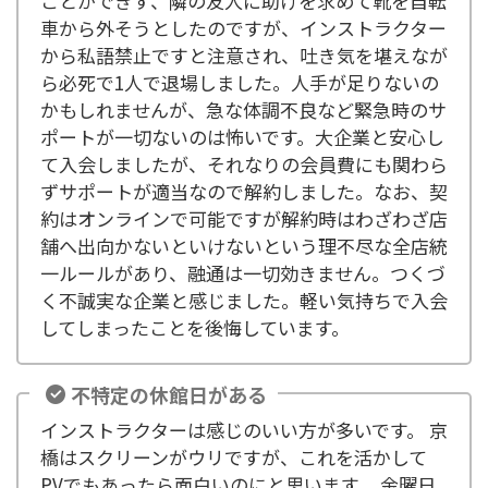
ことができず、隣の友人に助けを求めて靴を自転
車から外そうとしたのですが、インストラクター
から私語禁止ですと注意され、吐き気を堪えなが
ら必死で1人で退場しました。人手が足りないの
かもしれませんが、急な体調不良など緊急時のサ
ポートが一切ないのは怖いです。大企業と安心し
て入会しましたが、それなりの会員費にも関わら
ずサポートが適当なので解約しました。なお、契
約はオンラインで可能ですが解約時はわざわざ店
舗へ出向かないといけないという理不尽な全店統
一ルールがあり、融通は一切効きません。つくづ
く不誠実な企業と感じました。軽い気持ちで入会
してしまったことを後悔しています。
不特定の休館日がある
インストラクターは感じのいい方が多いです。 京
橋はスクリーンがウリですが、これを活かして
PVでもあったら面白いのにと思います。 金曜日